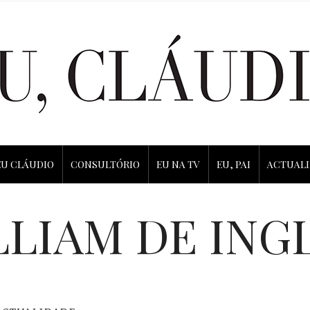
EU CLÁUDIO
CONSULTÓRIO
EU NA TV
EU, PAI
ACTUAL
LLIAM DE ING