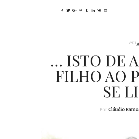
em
… ISTO DE 
FILHO AO 
SE L
Por
Cláudio Ramo