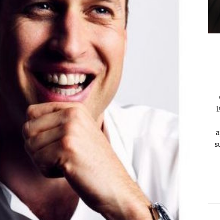
1
a
s