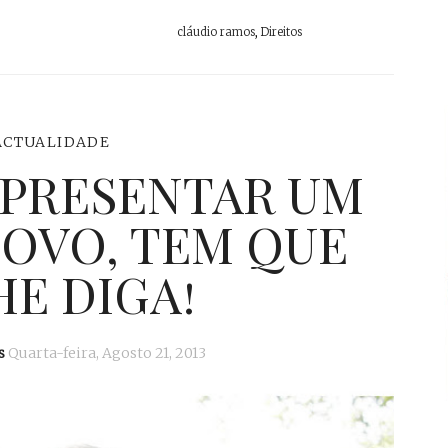
cláudio ramos
,
Direitos
ACTUALIDADE
APRESENTAR UM
POVO, TEM QUE
HE DIGA!
s
Quarta-feira, Agosto 21, 2013