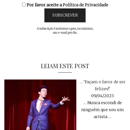
Por favor aceite a
Política de Privacidade
A subscrição é anónima e gera, no máximo,
um e-mail por dia.
LEIAM ESTE POST
… ‘Façam o favor de ser
felizes!’
09/04/2023
… Nunca escondi de
ninguém que sou um
artista
…