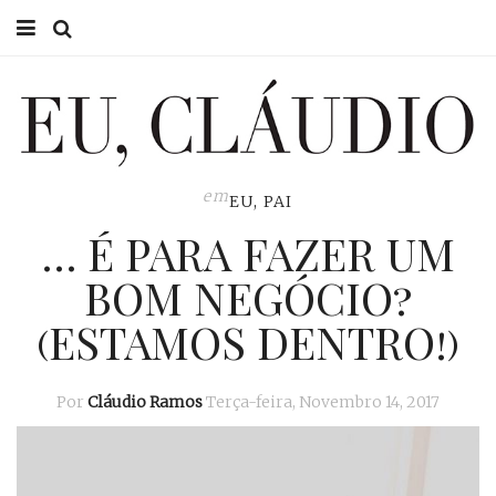
HOME
EU CLÁUDIO
CONSULTÓRIO
em
EU, PAI
… É PARA FAZER UM
EU NA TV
BOM NEGÓCIO?
EU, PAI
(ESTAMOS DENTRO!)
ACTUALIDADE
Por
Cláudio Ramos
Terça-feira, Novembro 14, 2017