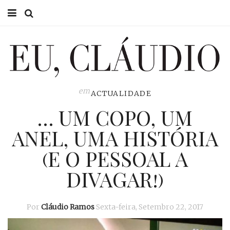
HOME
EU CLÁUDIO
CONSULTÓRIO
em
ACTUALIDADE
… UM COPO, UM
EU NA TV
ANEL, UMA HISTÓRIA
EU, PAI
(E O PESSOAL A
ACTUALIDADE
DIVAGAR!)
Por
Cláudio Ramos
Sexta-feira, Setembro 22, 2017