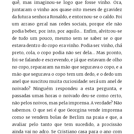
quê, mas imaginou-se logo que fosse vinho. Ora,
juntaram o vinho aos quase oito meses de gravidez
da futura senhora Ronaldo, e entornou-se o caldo. Foi
um arraso geral nas redes sociais, porque ele não
podia beber, por isto, por aquilo… Enfim, alvitrou-se
de tudo um pouco, mesmo sem se saber se o que
estava dentro do copo era vinho. Podia ser vinho, chá
preto, cola, o copo podia não ser dela… Mas pronto,
foi-se falando e escrevendo, e já que estavam de olho
no copo, repararam na mão que segurava o copo, e a
mão que segurava o copo tem um dedo, e o dedo um
anel que suscitou muita curiosidade: será um anel de
noivado? Ninguém respondeu a esta pergunta, e
passadas umas horas o noivado deu-se como certo,
não pelos noivos, mas pela imprensa. A verdade? Não
sabemos. O que sei é que Georgina vende imprensa
como se vendem bolas de Berlim na praia e que, a
avaliar pelo tanto que tem sucedido, a procissão
ainda vai no adro. Se Cristiano casa para o ano com