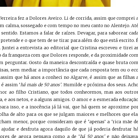
 Ferreira fez a Dolores Aveiro. Li de corrida, assim que comprei 
s com calma, sossegado e com tempo no meu canto no Alentejo. At
sentido. Estamos a falar de raízes. Devagar, para saborear cad
e pretende e o que tem de se tirar para além do que está escrito. 
Juntei a entrevista ao editorial que Cristina escreveu e tirei a
to da franqueza com que Dolores responde, e da proximidade co
em perguntar. Gosto da maneira descontraída e quase bruta co
isas, sem mediar a importância que cada resposta tem ou o ec
i assim que há anos a conheci no Algarve, é assim que as filhas 
 é assim ‘
há mais de 50 anos’
. Humilde e próxima dos seus. Ach
mor ao filho Cristiano, que todos conhecemos, mas aos outro
, e aos netos, e a alguns amigos. O amor e a esmerada educaçã
para isso, e a inocência já lá vai, que há quem se aproxime po
e olha de alto para os que se julgam maiores e melhores que ela
acham menor, porque consideram que é ‘apenas’ a ‘rica mãe d
ajudar e desfruta agora daquilo de que já poderia desfrutar h
ores de agora pensava como a de ‘
há 50 anos’
e não deixava