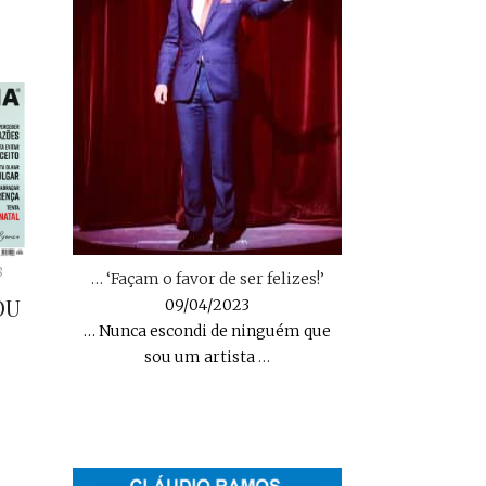
8
… ‘Façam o favor de ser felizes!’
OU
09/04/2023
… Nunca escondi de ninguém que
sou um artista
…