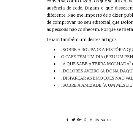
conversa, como fazem os que se atiram de 
ausência de rede. Digam o que disserem
diferente. Não me importo de o dizer publ
de comprovar, no seu editorial, que Dolo
as pessoas não conhecem. Porque se metad
Leiam também um destes artigos:
… SOBRE A ROUPA (E A HISTÓRIA Q
.. O CAFÉ TEM UM DIA (E EU UM PE
… A QUE SABE A TERRA MOLHADA? 
… DOLORES AVEIRO (A DONA DAQU
… DISFARÇAR AS EMOÇÕES NÃO VAL
… SOBRE A AMIZADE (A UM MÊS DE 