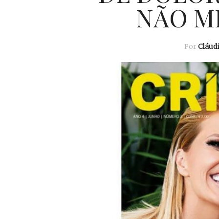
NÃO M
Por
Cláud