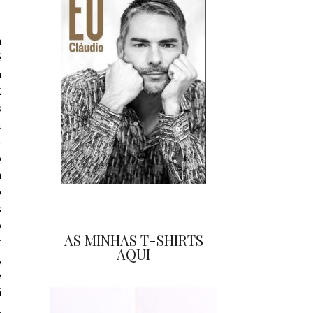
a
é
a
É
s
m
m
o
a
o
s
o
AS MINHAS T-SHIRTS
r
AQUI
,
e
á
.