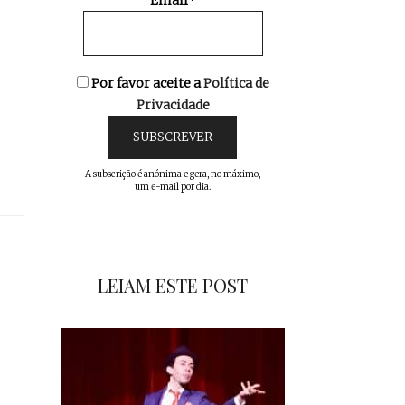
Email*
Por favor aceite a
Política de
Privacidade
A subscrição é anónima e gera, no máximo,
um e-mail por dia.
LEIAM ESTE POST