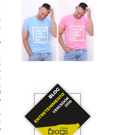
m
u
e
e
r
a
.
u
s
o
e
s
!
a
.
o
s
a