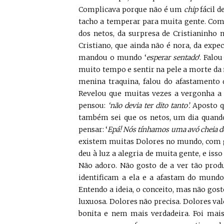
Complicava porque não é um
chip
fácil d
tacho a temperar para muita gente. Como
dos netos, da surpresa de Cristianinho
Cristiano, que ainda não é nora, da exp
mandou o mundo ‘
esperar sentado
‘. Falo
muito tempo e sentir na pele a morte da 
menina traquina, falou do afastamento 
Revelou que muitas vezes a vergonha a f
pensou:
‘não devia ter dito tanto’.
Aposto qu
também sei que os netos, um dia quand
pensar: ‘
Epá! Nós tínhamos uma avó cheia de f
existem muitas Dolores no mundo, com g
deu à luz a alegria de muita gente, e isso
Não adoro. Não gosto de a ver tão produ
identificam a ela e a afastam do mund
Entendo a ideia, o conceito, mas não gos
luxuosa. Dolores não precisa. Dolores val
bonita e nem mais verdadeira. Foi mai