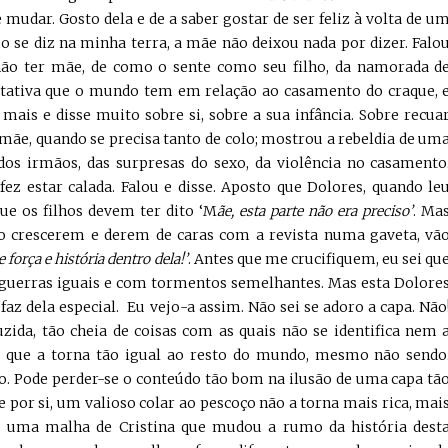
e mudar. Gosto dela e de a saber gostar de ser feliz à volta de u
 se diz na minha terra, a mãe não deixou nada por dizer. Falo
 não ter mãe, de como o sente como seu filho, da namorada d
ectativa que o mundo tem em relação ao casamento do craque, 
u mais e disse muito sobre si, sobre a sua infância. Sobre recua
mãe, quando se precisa tanto de colo; mostrou a rebeldia de um
dos irmãos, das surpresas do sexo, da violência no casamento
ez estar calada. Falou e disse. Aposto que Dolores, quando le
e os filhos devem ter dito ‘M
ãe, esta parte não era preciso’
. Ma
o crescerem e derem de caras com a revista numa gaveta, vã
orça e história dentro dela!’
. Antes que me crucifiquem, eu sei qu
uerras iguais e com tormentos semelhantes. Mas esta Dolore
 faz dela especial. Eu vejo-a assim. Não sei se adoro a capa. Não
zida, tão cheia de coisas com as quais não se identifica nem 
o que a torna tão igual ao resto do mundo, mesmo não sendo
to. Pode perder-se o conteúdo tão bom na ilusão de uma capa tã
e por si, um valioso colar ao pescoço não a torna mais rica, mai
s uma malha de Cristina que mudou a rumo da história dest