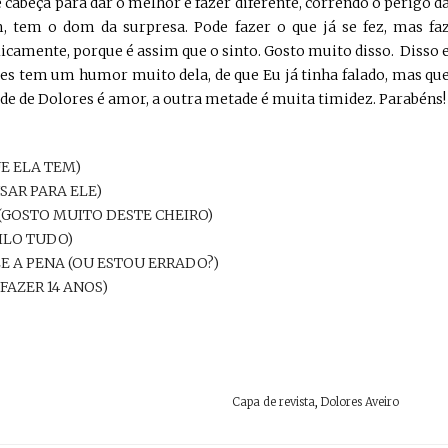
cabeça para dar o melhor e fazer diferente, correndo o perigo d
, tem o dom da surpresa. Pode fazer o que já se fez, mas fa
icamente, porque é assim que o sinto. Gosto muito disso. Disso 
res tem um humor muito dela, de que Eu já tinha falado, mas qu
e de Dolores é amor, a outra metade é muita timidez. Parabéns!
UE ELA TEM)
NSAR PARA ELE)
(GOSTO MUITO DESTE CHEIRO)
ILO TUDO)
E A PENA (OU ESTOU ERRADO?)
FAZER 14 ANOS)
Capa de revista
,
Dolores Aveiro