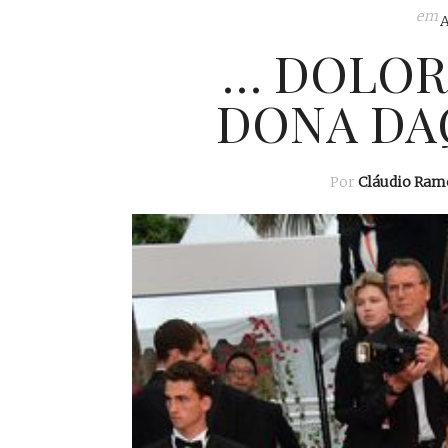
em
… DOLORE
DONA DA
Por
Cláudio Ram