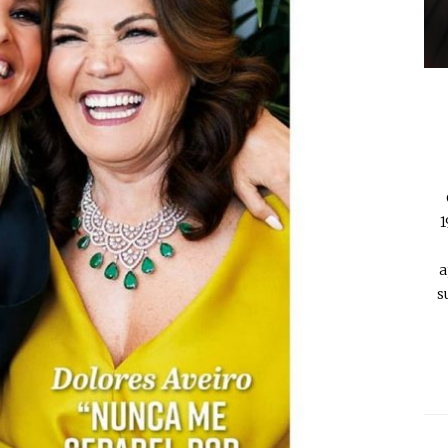
1
a
s