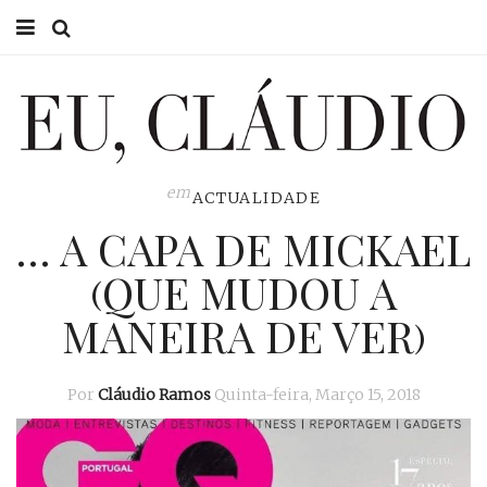
HOME
EU CLÁUDIO
CONSULTÓRIO
em
ACTUALIDADE
… A CAPA DE MICKAEL
EU NA TV
(QUE MUDOU A
EU, PAI
MANEIRA DE VER)
ACTUALIDADE
Por
Cláudio Ramos
Quinta-feira, Março 15, 2018