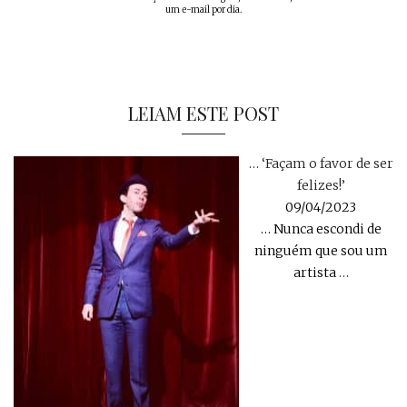
um e-mail por dia.
LEIAM ESTE POST
… ‘Façam o favor de ser
felizes!’
09/04/2023
… Nunca escondi de
ninguém que sou um
artista
…