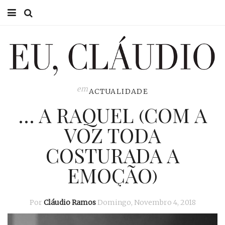
HOME
EU CLÁUDIO
CONSULTÓRIO
em
ACTUALIDADE
… A RAQUEL (COM A
EU NA TV
VOZ TODA
EU, PAI
COSTURADA A
ACTUALIDADE
EMOÇÃO)
Por
Cláudio Ramos
Domingo, Novembro 4, 2018