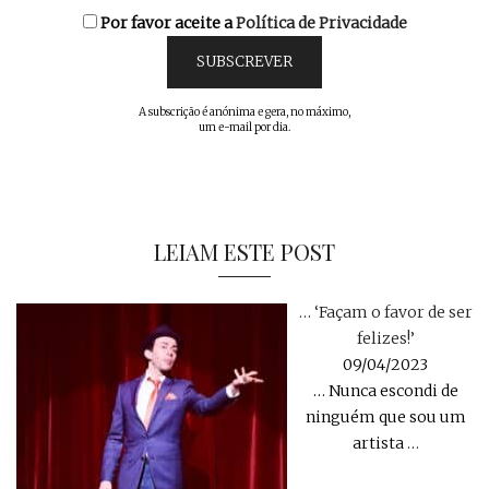
Por favor aceite a
Política de Privacidade
A subscrição é anónima e gera, no máximo,
um e-mail por dia.
LEIAM ESTE POST
… ‘Façam o favor de ser
felizes!’
09/04/2023
… Nunca escondi de
ninguém que sou um
artista
…