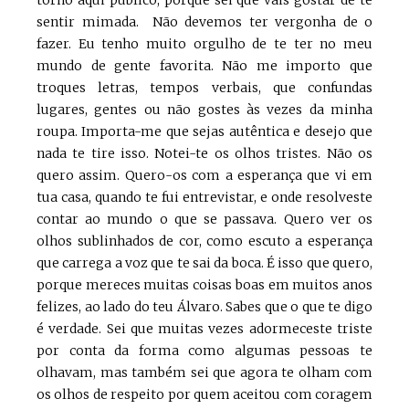
torno aqui público, porque sei que vais gostar de te
sentir mimada. Não devemos ter vergonha de o
fazer. Eu tenho muito orgulho de te ter no meu
mundo de gente favorita. Não me importo que
troques letras, tempos verbais, que confundas
lugares, gentes ou não gostes às vezes da minha
roupa. Importa-me que sejas autêntica e desejo que
nada te tire isso. Notei-te os olhos tristes. Não os
quero assim. Quero-os com a esperança que vi em
tua casa, quando te fui entrevistar, e onde resolveste
contar ao mundo o que se passava. Quero ver os
olhos sublinhados de cor, como escuto a esperança
que carrega a voz que te sai da boca. É isso que quero,
porque mereces muitas coisas boas em muitos anos
felizes, ao lado do teu Álvaro. Sabes que o que te digo
é verdade. Sei que muitas vezes adormeceste triste
por conta da forma como algumas pessoas te
olhavam, mas também sei que agora te olham com
os olhos de respeito por quem aceitou com coragem