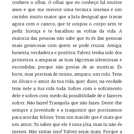
conhece o olhar. O olhar que eu conheço há muitos
anos e que me merece uma ternura imensa e um
carinho muito maior que a luta desigual que travas
agora com o cancro, que te ocupou o corpo sem te
pedir licença e te baralhou as voltas da vida. A
maioria das pessoas não sabe que tu és das pessoas
mais generosas com quem se pode cruzar. Amiga,
honesta, verdadeira e positiva. Talvez tenha sido dos
primeiros a amparar as tuas lágrimas silenciosas e
escondidas, porque não gostas de as mostrar. És
forte, mas precisas de mimo, amparo, um colo. Tens
no Álvaro o amor da tua vida, quer dizer, na verdade
tens nele a tua vida toda. Sofres com o sofrimento
dele e sofres com medo da possibilidade de o fazeres
sofrer. Não fazes! Tranquila que não fazes. Deste-lhe
sempre a juventude e a traquinice que precisamos
para acordar felizes. Tens um marido que é mais que
um amor. Tu sabes que ele é uma jóia, mas tu não és
menos. Não sintas isso! Talvez sejas mais. Porque a