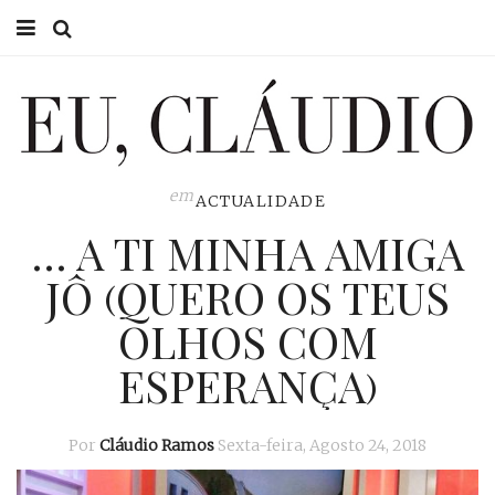
HOME
EU CLÁUDIO
CONSULTÓRIO
em
ACTUALIDADE
… A TI MINHA AMIGA
EU NA TV
JÔ (QUERO OS TEUS
EU, PAI
OLHOS COM
ACTUALIDADE
ESPERANÇA)
Por
Cláudio Ramos
Sexta-feira, Agosto 24, 2018