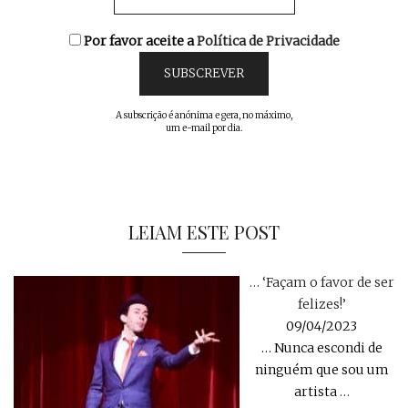
Por favor aceite a
Política de Privacidade
A subscrição é anónima e gera, no máximo,
um e-mail por dia.
LEIAM ESTE POST
… ‘Façam o favor de ser
felizes!’
09/04/2023
… Nunca escondi de
ninguém que sou um
artista
…