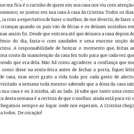
ue me fica é o carinho de quem em sua casa nos viu com atenção
nnosco, se juntou em sua casa à casa da Cristina. Todos os dias
 ia com a expectativa de fazer o melhor, de me divertir, de fazer 
 crianças quando os pais vão de férias e os deixam sozinhos e
as assim fiz. Desde que entrava até que deixava a casa depois d
rémio do dia, fazia-o com saudades e uma enorme noção d
cima. A responsabilidade de honrar o momento que, feitas a
toma conta da manutenção da casa fez tudo para que cada vez qu
abendo que era dela. Não há como agradecer a confiança que m
 como disse na sexta-feira antes de fechar a porta, fiquei feli
e casa, mas serei grato a vida toda por cada gesto de afecto
visitado a semana toda mesmo sabendo que a dona da casa nã
 à sua casa e eu à minha, ali ao lado. Já sabe que tanto uma com
ca desta semana é a certeza de que o melhor ainda está para vir 
 chegamos sempre ao lugar onde nos esperam. A Cristina cheg
a todos. De coração!