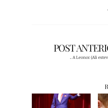
POST ANTER
... A Leonor (Ali estev