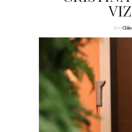
VI
Por
Cláu