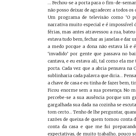
… Fechou-se a porta para o fim-de-semana.
não posso deixar de agradecer a todos os 
Um programa de televisão como ‘O pr
narrativa muito especial e é impossível 
férias, mas antes atravessou a rua, bateu
estava tudo bem, fechar as janelas e dar um
a medo porque a dona não estava lá e é
‘invadido’ por gente que passava no bair
cantava, e eu estava ali, tal como ela me t
porta. Cada vez que a abria pensava na C
sublinharia cada palavra que diria… Pens
a chave de casa e eu tinha de fazer bem, 
Ficou enorme sem a sua presença. No me
percebe-se a sua ausência porque um gr
gargalhada sua dada na cozinha se escuta
tom certo… Tenho de lhe perguntar, quand
razões de queixa de quem tomou conta de
conta da casa e que me fui preparand
expectativas, de muito trabalho, pouco s