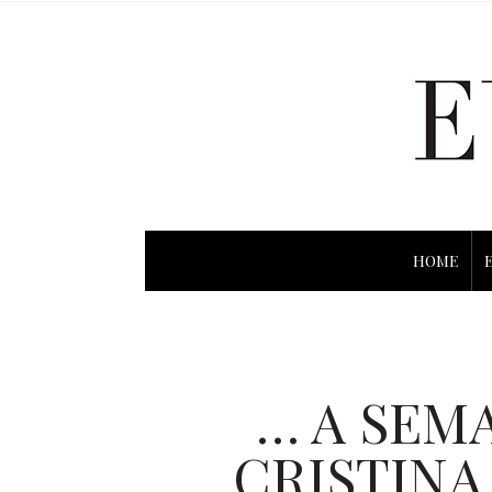
HOME
… A SEM
CRISTINA