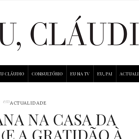
EU CLÁUDIO
CONSULTÓRIO
EU NA TV
EU, PAI
ACTUAL
em
ACTUALIDADE
ANA NA CASA DA
 (E A GRATIDÃO À