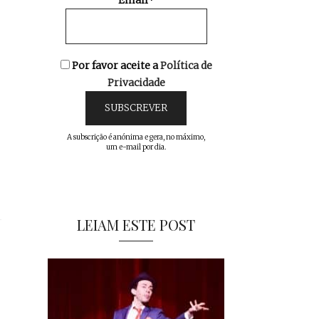
Email*
Por favor aceite a
Política de
Privacidade
A subscrição é anónima e gera, no máximo,
um e-mail por dia.
LEIAM ESTE POST