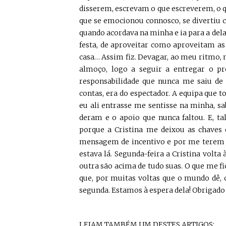
disserem, escrevam o que escreverem, o q
que se emocionou connosco, se divertiu co
quando acordava na minha e ia para a dela,
festa, de aproveitar como aproveitam as
casa… Assim fiz. Devagar, ao meu ritmo, m
almoço, logo a seguir a entregar o p
responsabilidade que nunca me saiu de 
contas, era do espectador. A equipa que 
eu ali entrasse me sentisse na minha, s
deram e o apoio que nunca faltou. E, tal
porque a Cristina me deixou as chaves d
mensagem de incentivo e por me terem 
estava lá. Segunda-feira a Cristina volta
outra são acima de tudo suas. O que me fi
que, por muitas voltas que o mundo dê,
segunda. Estamos à espera dela! Obrigado 
LEIAM TAMBÉM UM DESTES ARTIGOS: