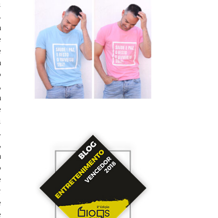
u
.
a
e
e
a
o
,
a
e
u
.
,
a
o
e
r
e
e