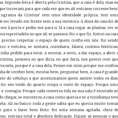
 Segunda-feira é aberta pela Cristina, que a casa é dela, mas e
que torceram para que cada vez que eu ali entrasse corresse bem
ograma da Cristina’ tem uma identidade própria, tem um
de ser levado em frente sem a sua mentora. A dona da casa foi d
-me à porta e pediu-me para ir lá a casa regar as plantas, ver s
a espreitadela no que ali se passava. Foi o que fiz. Entrei na cas
 preciso respeitar o espaço de quem confia em nós. Fui send
ro e entrava, se sentava, cozinhava, falava, contava histórias
inha pedido para estar. A escutar, a ouvir, a dar espaço, a abrir 
ristina, pensava no que diria, no que faria, nos gestos com qu
ava nela, porque é a casa dela. Pensei em mim porque me confio
tinha de receber bem, escutar bem, perguntar bem. A casa é grande
io do rebuliço a que acostumamos quem assiste todos os dias
ito seu vindo do quarto ocupa o resto do espaço. Porque um
 e contagia. Porque cada conversa tida na sua sala é escutada n
o chegar, se encontrou a casa como queria e se a vizinhança tev
la. Ali no bairro toda a gente sabia que eu queria muito toma
o para o fazer bem feito. Foi uma semana agitada, cheia d
ono, entrega total e absoluta dedicação. Digam as pessoas o qu