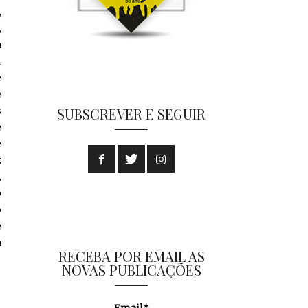
,
,
a
m
e
e
s
SUBSCREVER E SEGUIR
e
e
z
,
o
o
e
a
RECEBA POR EMAIL AS
NOVAS PUBLICAÇÕES