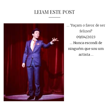
LEIAM ESTE POST
… ‘Façam o favor de ser
felizes!’
09/04/2023
… Nunca escondi de
ninguém que sou um
artista
…