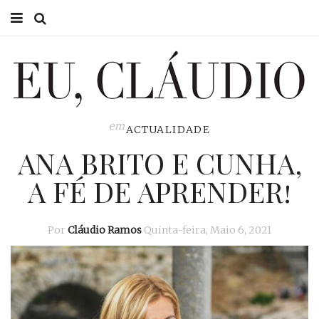
HOME
EU CLÁUDIO
CONSULTÓRIO
em
ACTUALIDADE
ANA BRITO E CUNHA,
EU NA TV
A FÉ DE APRENDER!
EU, PAI
ACTUALIDADE
Por
Cláudio Ramos
Quinta-feira, Maio 6, 2021