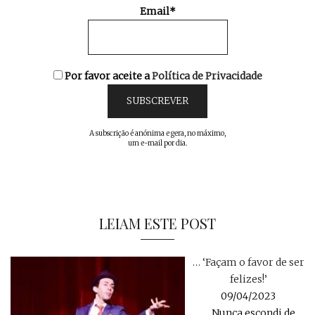
Email*
Por favor aceite a
Política de Privacidade
A subscrição é anónima e gera, no máximo,
um e-mail por dia.
LEIAM ESTE POST
… ‘Façam o favor de ser
felizes!’
09/04/2023
… Nunca escondi de