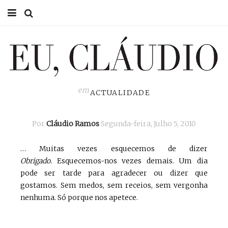
HOME
EU CLÁUDIO
CONSULTÓRIO
em
ACTUALIDADE
EU NA TV
Por
Cláudio Ramos
Segunda-feira, Julho 5, 2010
EU, PAI
… Muitas vezes esquecemos de dizer
ACTUALIDADE
Obrigado.
Esquecemos-nos vezes demais. Um dia
pode ser tarde para agradecer ou dizer que
gostamos. Sem medos, sem receios, sem vergonha
nenhuma. Só porque nos apetece.