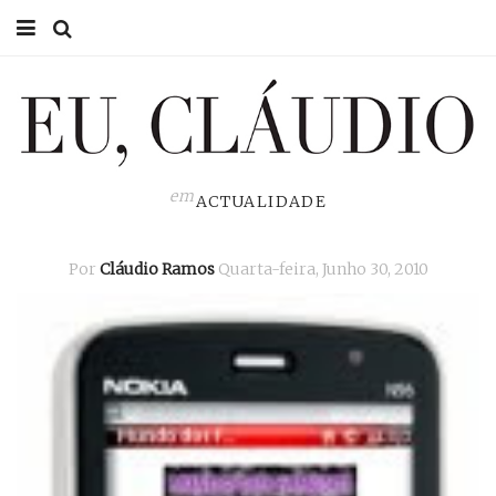
HOME
EU CLÁUDIO
CONSULTÓRIO
em
ACTUALIDADE
EU NA TV
Por
Cláudio Ramos
Quarta-feira, Junho 30, 2010
EU, PAI
ACTUALIDADE