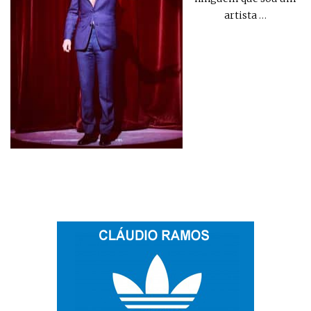
artista
…