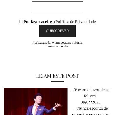
Por favor aceite a
Política de Privacidade
A subscrição é anónima e gera, no máximo,
um e-mail por dia.
LEIAM ESTE POST
… ‘Façam o favor de ser
felizes!’
09/04/2023
… Nunca escondi de
ninguém que sou um