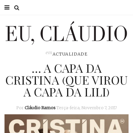
HOME
EU CLÁUDIO
CONSULTÓRIO
em
ACTUALIDADE
… A CAPA DA
EU NA TV
CRISTINA (QUE VIROU
EU, PAI
A CAPA DA LILI)
ACTUALIDADE
Por
Cláudio Ramos
Terça-feira, Novembro 7, 2017