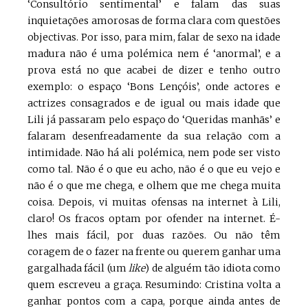
‘Consultório sentimental’ e falam das suas
inquietações amorosas de forma clara com questões
objectivas. Por isso, para mim, falar de sexo na idade
madura não é uma polémica nem é ‘anormal’, e a
prova está no que acabei de dizer e tenho outro
exemplo: o espaço ‘Bons Lençóis’, onde actores e
actrizes consagrados e de igual ou mais idade que
Lili já passaram pelo espaço do ‘Queridas manhãs’ e
falaram desenfreadamente da sua relação com a
intimidade. Não há ali polémica, nem pode ser visto
como tal. Não é o que eu acho, não é o que eu vejo e
não é o que me chega, e olhem que me chega muita
coisa. Depois, vi muitas ofensas na internet à Lili,
claro! Os fracos optam por ofender na internet. É-
lhes mais fácil, por duas razões. Ou não têm
coragem de o fazer na frente ou querem ganhar uma
gargalhada fácil (um
like
) de alguém tão idiota como
quem escreveu a graça. Resumindo: Cristina volta a
ganhar pontos com a capa, porque ainda antes de