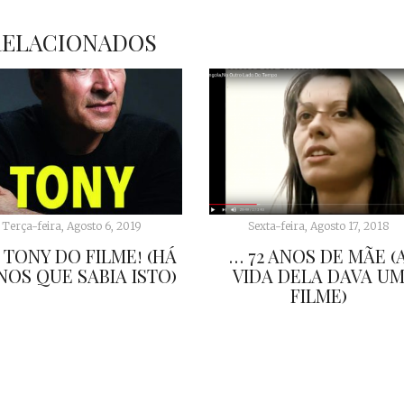
RELACIONADOS
Terça-feira, Agosto 6, 2019
Sexta-feira, Agosto 17, 2018
 TONY DO FILME! (HÁ
… 72 ANOS DE MÃE (
ANOS QUE SABIA ISTO)
VIDA DELA DAVA U
FILME)