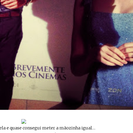
o ela e quase consegui meter a mãozinha igual…