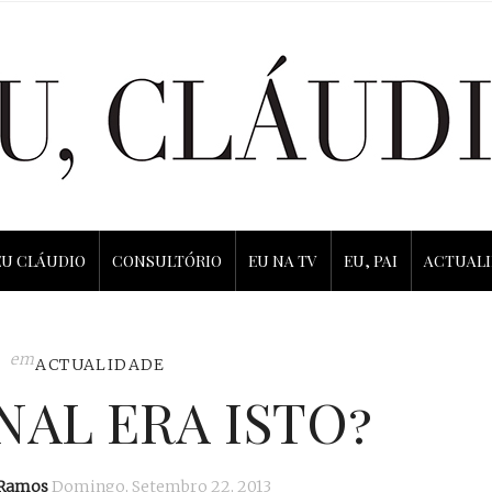
EU CLÁUDIO
CONSULTÓRIO
EU NA TV
EU, PAI
ACTUAL
em
ACTUALIDADE
INAL ERA ISTO?
 Ramos
Domingo, Setembro 22, 2013