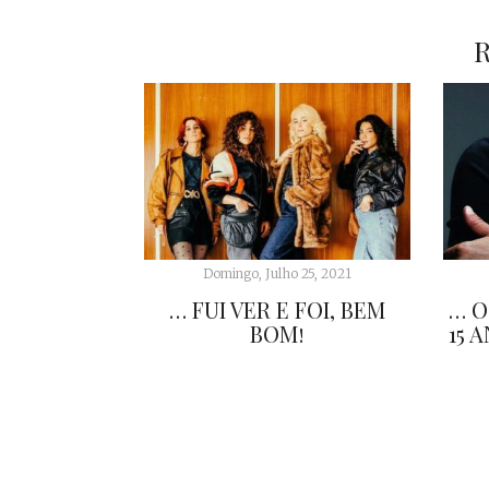
Domingo, Julho 25, 2021
… FUI VER E FOI, BEM
… O
BOM!
15 