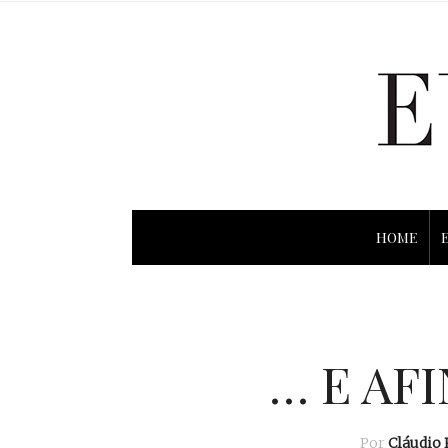
HOME
… E AF
Por
Cláudio