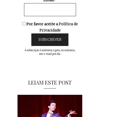
Email*
Por favor aceite a
Política de
Privacidade
A subscrição é anónima e gera, no máximo,
um e-mail por dia.
LEIAM ESTE POST