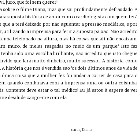
vi, juro, que foi sem querer!
a sobre o
filme Diana
, mas que sai profundamente defraudado. 
a sua suposta história de amor com o cardiologista com quem ter
 que a terá deixado por não aguentar a pressão mediática, e po
r, utilizando a imprensa para ferir a suposta paixão. Não acredit
tenha telefonado na altura, mas há coisas que ali não encaixam
 um muro, de meias rasgadas no meio de um parque? Isto fa
tenha sido uma escolha brilhante, não acredito que isto chegu
uvido que fará muito dinheiro, muito sucesso… A história, com
. A história que nos é vendida são ‘os dois últimos anos de vida d
única coisa que a mulher fez foi andar a correr de casa para 
ez em quando combinava com a imprensa uma ou outra coisinha
 Contente deve estar o tal médico! Eu já estou à espera de ve
e me desilude zango-me com ela.
caras
,
Diana