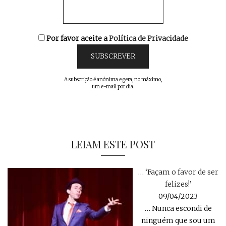
Por favor aceite a
Política de Privacidade
A subscrição é anónima e gera, no máximo,
um e-mail por dia.
LEIAM ESTE POST
… ‘Façam o favor de ser
felizes!’
09/04/2023
… Nunca escondi de
ninguém que sou um