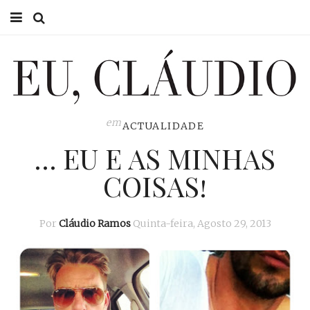
HOME
EU CLÁUDIO
CONSULTÓRIO
em
ACTUALIDADE
… EU E AS MINHAS
EU NA TV
COISAS!
EU, PAI
ACTUALIDADE
Por
Cláudio Ramos
Quinta-feira, Agosto 29, 2013