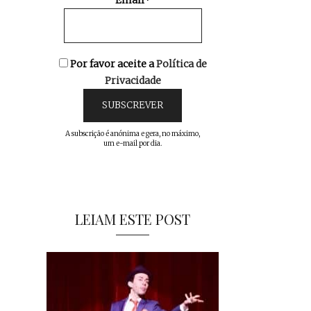
Email*
Por favor aceite a
Política de
Privacidade
A subscrição é anónima e gera, no máximo,
um e-mail por dia.
LEIAM ESTE POST