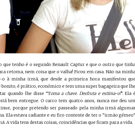
o que tenho é o segundo Renault Captur e que o outro que tinh
para retoma, nem coisa que o valha! Ficou em casa. Não na minh
ci-o à minha irmã, que desde a primeira hora manifestou qu
bonito, é prático, económico e tem uma super bagageira que lh
itar quando lhe disse “T
oma a chave. Desfruta e estima-o!
“. Ela 
está bem entregue. O carro tem quatro anos, nunca me deu u
tinue, porque pretendo ser passeado pela minha irmã alguma
. Ela estava radiante e eu fico contente de ter o “irmão gémeo
 A vida tens destas coisas, coincidências que ficam para a vida.