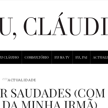
EU CLÁUDIO
CONSULTÓRIO
EU NA TV
EU, PAI
ACTUAL
em
ACTUALIDADE
AR SAUDADES (COM
 DA MINHA IRMÃ)