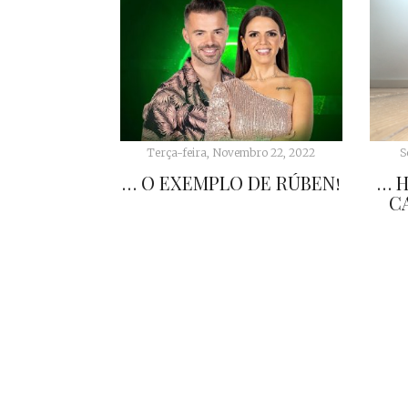
Terça-feira, Novembro 22, 2022
S
… O EXEMPLO DE RÚBEN!
… H
C