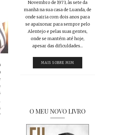
Novembro de 1973, às sete da
manhã na sua casa de Luanda, de
onde sairia com dois anos para
se apaixonar para sempre pelo
Alentejo e pelas suas gentes,
onde se mantém até hoje,
apesar das dificuldades...
MAIS SOBRE MIM
a
a
e
e
é
m
s
O MEU NOVO LIVRO
”