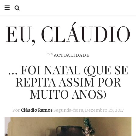
HOME
EU CLÁUDIO
CONSULTÓRIO
em
ACTUALIDADE
… FOI NATAL (QUE SE
EU NA TV
REPITA ASSIM POR
EU, PAI
MUITO ANOS)
ACTUALIDADE
Por
Cláudio Ramos
Segunda-feira, Dezembro 25, 2017