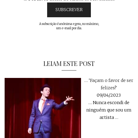
A subscrição é anónima e gera, no máximo,
um e-mail por dia.
LEIAM ESTE POST
… ‘Façam o favor de ser
felizes!’
09/04/2023
… Nunca escondi de
ninguém que sou um
artista
…