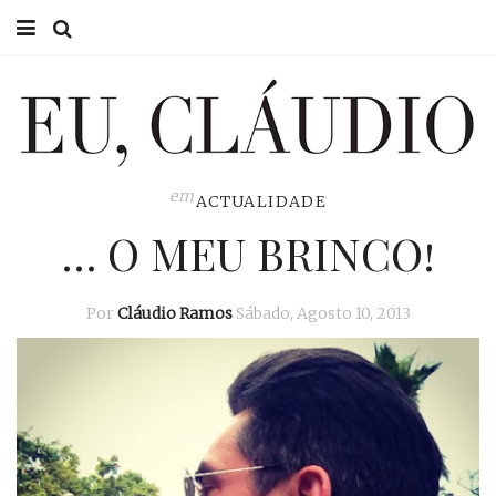
HOME
EU CLÁUDIO
CONSULTÓRIO
em
ACTUALIDADE
… O MEU BRINCO!
EU NA TV
EU, PAI
Por
Cláudio Ramos
Sábado, Agosto 10, 2013
ACTUALIDADE