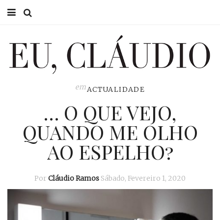
HOME
EU CLÁUDIO
CONSULTÓRIO
em
ACTUALIDADE
… O QUE VEJO,
EU NA TV
QUANDO ME OLHO
EU, PAI
AO ESPELHO?
ACTUALIDADE
Por
Cláudio Ramos
Sábado, Fevereiro 1, 2020