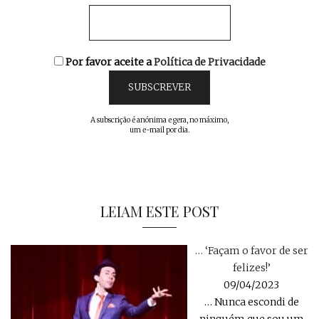
Por favor aceite a
Política de Privacidade
A subscrição é anónima e gera, no máximo,
um e-mail por dia.
LEIAM ESTE POST
… ‘Façam o favor de ser
felizes!’
09/04/2023
… Nunca escondi de
ninguém que sou um