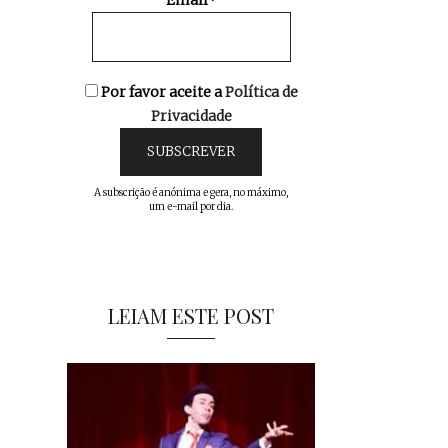
Email*
Por favor aceite a
Política de
Privacidade
A subscrição é anónima e gera, no máximo,
um e-mail por dia.
LEIAM ESTE POST