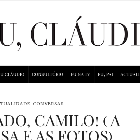
EU CLÁUDIO
CONSULTÓRIO
EU NA TV
EU, PAI
ACTUAL
CTUALIDADE
,
CONVERSAS
DO, CAMILO! ( A
A E AS FOTOS)