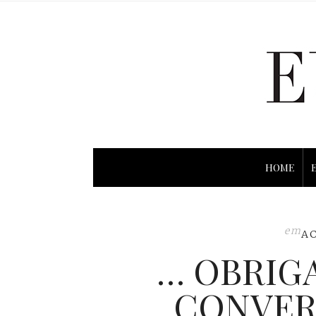
HOME
em
A
… OBRIGA
CONVERS