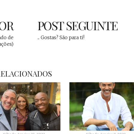
IOR
POST SEGUINTE
ado de
... Gostas? São para ti!
ações)
RELACIONADOS