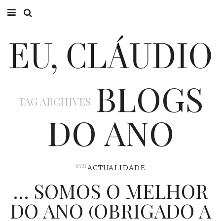
HOME
EU CLÁUDIO
BLOGS
CONSULTÓRIO
TAG ARCHIVES
EU NA TV
DO ANO
EU, PAI
ACTUALIDADE
em
ACTUALIDADE
… SOMOS O MELHOR
DO ANO (OBRIGADO A