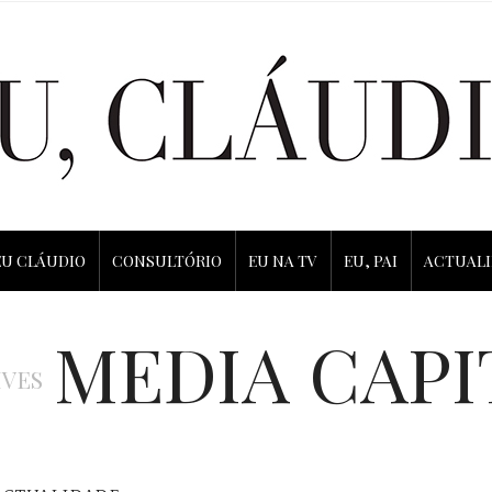
EU CLÁUDIO
CONSULTÓRIO
EU NA TV
EU, PAI
ACTUAL
MEDIA CAPI
IVES