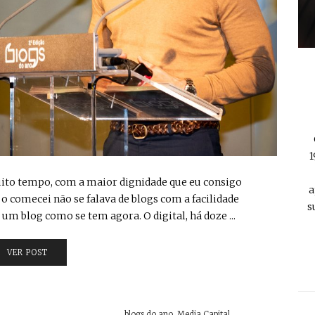
1
 muito tempo, com a maior dignidade que eu consigo
a
o comecei não se falava de blogs com a facilidade
s
 um blog como se tem agora. O digital, há doze ...
VER POST
blogs do ano
,
Media Capital