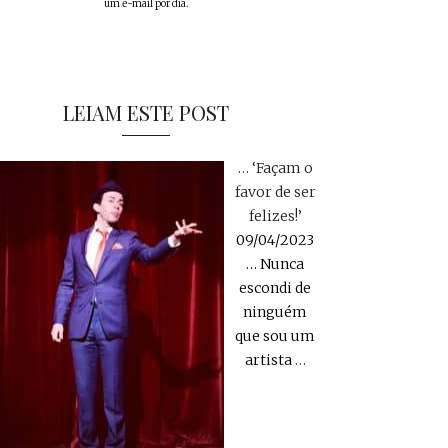
um e-mail por dia.
LEIAM ESTE POST
… ‘Façam o
favor de ser
felizes!’
09/04/2023
… Nunca
escondi de
ninguém
que sou um
artista
…