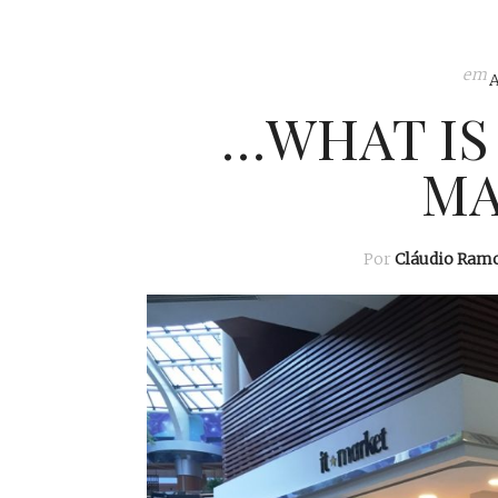
em
…WHAT IS 
MA
Por
Cláudio Ram