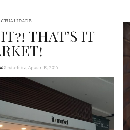
ACTUALIDADE
IT?! THAT’S IT
RKET!
os
Sexta-feira, Agosto 19, 2016