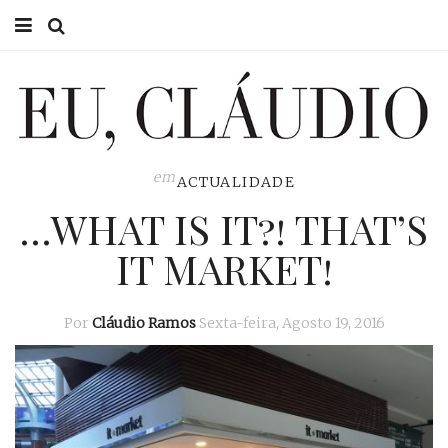
HOME
EU CLÁUDIO
CONSULTÓRIO
em
ACTUALIDADE
…WHAT IS IT?! THAT’S
EU NA TV
IT MARKET!
EU, PAI
ACTUALIDADE
Por
Cláudio Ramos
Sexta-feira, Agosto 19, 2016