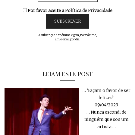
Por favor aceite a
Política de Privacidade
A subscrição é anónima e gera, no máximo,
um e-mail por dia.
LEIAM ESTE POST
… ‘Façam o favor de ser
felizes!’
09/04/2023
… Nunca escondi de
ninguém que sou um
artista
…