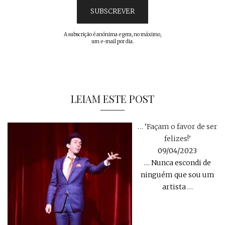
A subscrição é anónima e gera, no máximo,
um e-mail por dia.
LEIAM ESTE POST
… ‘Façam o favor de ser
felizes!’
09/04/2023
… Nunca escondi de
ninguém que sou um
artista
…