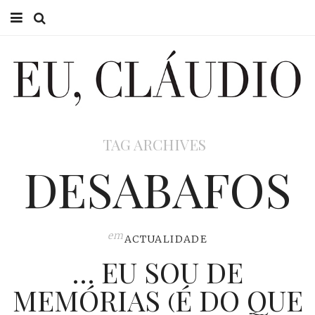
HOME
EU CLÁUDIO
CONSULTÓRIO
TAG ARCHIVES
EU NA TV
DESABAFOS
EU, PAI
ACTUALIDADE
em
ACTUALIDADE
… EU SOU DE
MEMÓRIAS (É DO QUE