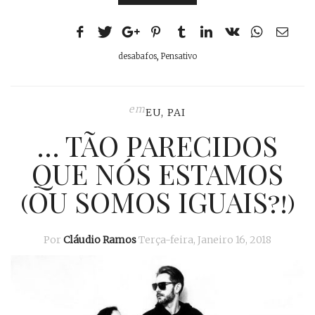
desabafos
,
Pensativo
em
EU, PAI
… TÃO PARECIDOS
QUE NÓS ESTAMOS
(OU SOMOS IGUAIS?!)
Por
Cláudio Ramos
Terça-feira, Janeiro 16, 2018