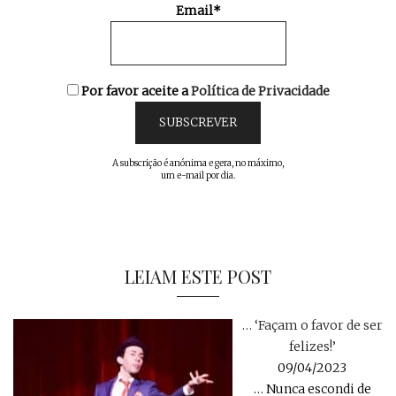
Email*
Por favor aceite a
Política de Privacidade
A subscrição é anónima e gera, no máximo,
um e-mail por dia.
LEIAM ESTE POST
… ‘Façam o favor de ser
felizes!’
09/04/2023
… Nunca escondi de