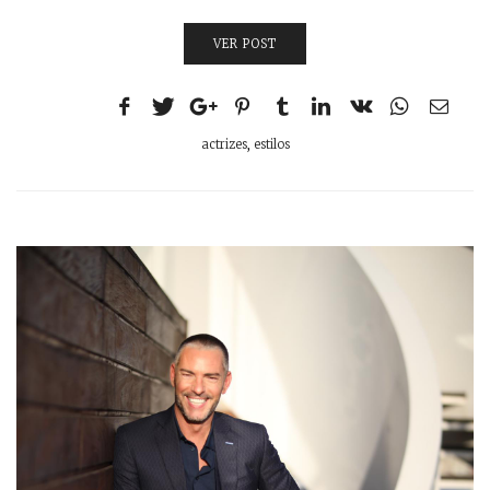
VER POST
actrizes
,
estilos