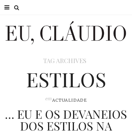
HOME
EU CLÁUDIO
CONSULTÓRIO
TAG ARCHIVES
EU NA TV
ESTILOS
EU, PAI
ACTUALIDADE
em
ACTUALIDADE
… EU E OS DEVANEIOS
DOS ESTILOS NA