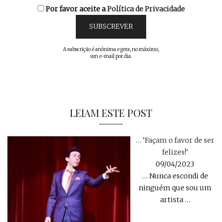
Por favor aceite a
Política de Privacidade
A subscrição é anónima e gera, no máximo,
um e-mail por dia.
LEIAM ESTE POST
… ‘Façam o favor de ser
felizes!’
09/04/2023
… Nunca escondi de
ninguém que sou um
artista
…