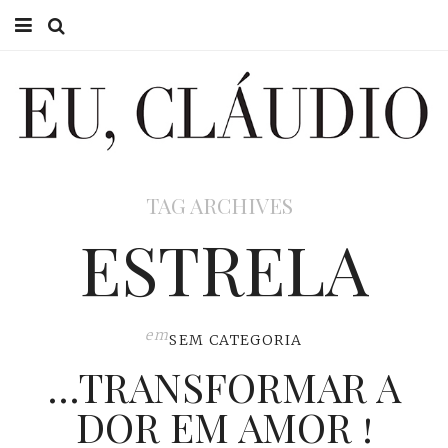
HOME
EU CLÁUDIO
CONSULTÓRIO
TAG ARCHIVES
EU NA TV
ESTRELA
EU, PAI
ACTUALIDADE
em
SEM CATEGORIA
…TRANSFORMAR A
DOR EM AMOR !