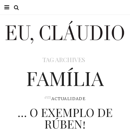
HOME
EU CLÁUDIO
CONSULTÓRIO
TAG ARCHIVES
EU NA TV
FAMÍLIA
EU, PAI
ACTUALIDADE
em
ACTUALIDADE
… O EXEMPLO DE
RÚBEN!