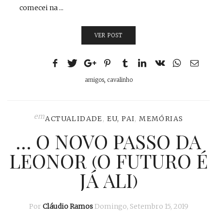
comecei na ...
VER POST
amigos
,
cavalinho
em
ACTUALIDADE
,
EU, PAI
,
MEMÓRIAS
… O NOVO PASSO DA
LEONOR (O FUTURO É
JÁ ALI)
Por
Cláudio Ramos
Domingo, Setembro 15, 2019