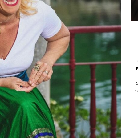
1
a
s