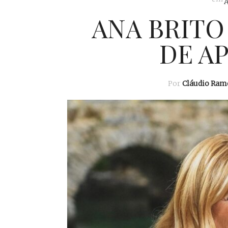
ANA BRITO 
DE A
Por
Cláudio Ram