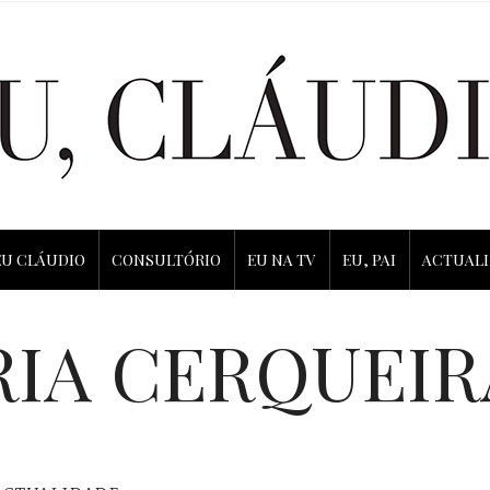
EU CLÁUDIO
CONSULTÓRIO
EU NA TV
EU, PAI
ACTUAL
IA CERQUEIR