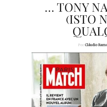
… TONY NA
(ISTO 
QUAL
Por
Cláudio Ram