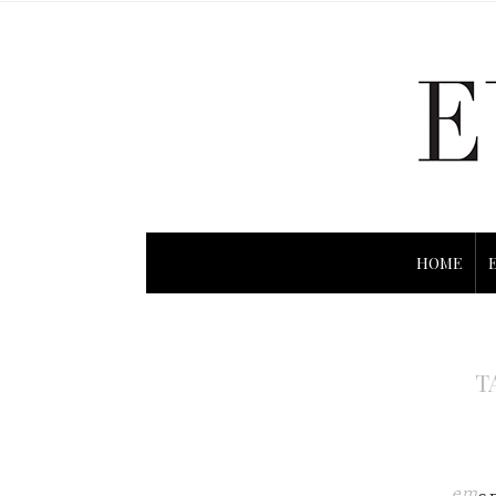
HOME
T
em