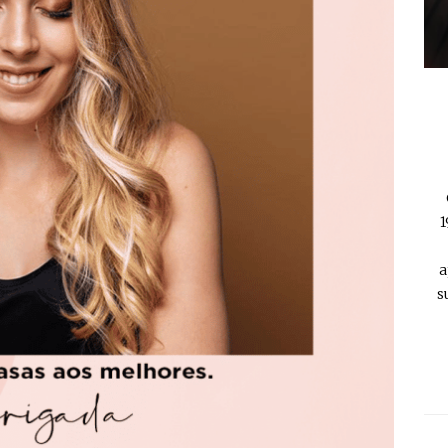
1
a
s