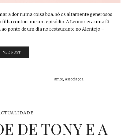
ormar a dor numa coisa boa. Só os altamente generosos
a filha contou-me um episódio. A Leonor era uma fã
a ao ponto de um dia no restaurante no Alentejo –
VER POST
amor
,
Associaçõa
ACTUALIDADE
E DE TONY E A