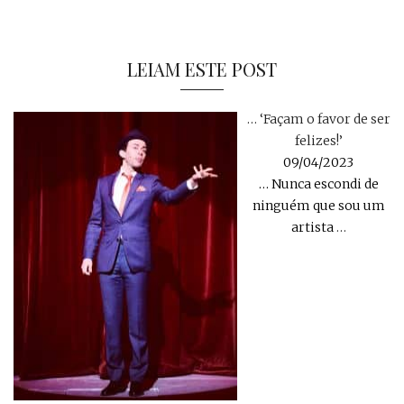
LEIAM ESTE POST
… ‘Façam o favor de ser
felizes!’
09/04/2023
… Nunca escondi de
ninguém que sou um
artista
…