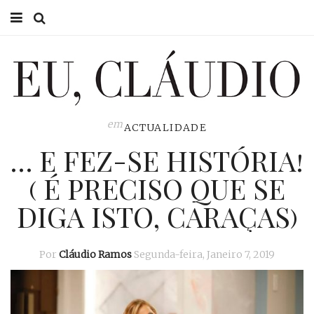
HOME
EU CLÁUDIO
CONSULTÓRIO
em
ACTUALIDADE
… E FEZ-SE HISTÓRIA!
EU NA TV
( É PRECISO QUE SE
EU, PAI
DIGA ISTO, CARAÇAS)
ACTUALIDADE
Por
Cláudio Ramos
Segunda-feira, Janeiro 7, 2019