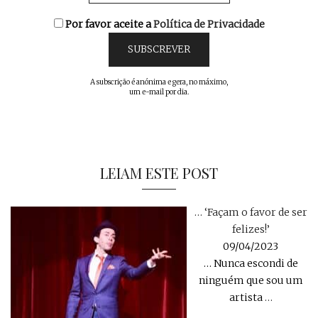
Por favor aceite a
Política de Privacidade
A subscrição é anónima e gera, no máximo,
um e-mail por dia.
LEIAM ESTE POST
… ‘Façam o favor de ser
felizes!’
09/04/2023
… Nunca escondi de
ninguém que sou um
artista
…